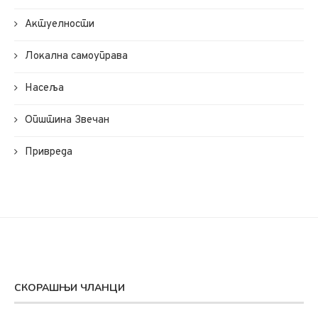
Актуелности
Локална самоуправа
Насеља
Општина Звечан
Привреда
СКОРАШЊИ ЧЛАНЦИ