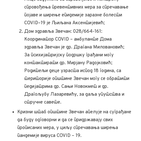
спровођења превентивних мера за спречавање
појаве и ширење епидемије заразне болести
COVID–19 је Љиљана Аксентијевић;
Дом здравља Звечан: 028/664-161:
Координатор COVID – амбуланте Дома
здравља Звечан је др. Драгана Миловановић;
За психијатријску подршку грађани могу
контактирати др. Мирјану Радојковић;
Родитељи деце узраста испод 18 година, са
територије општине Звечан могу се обратити
педијатрима др. Сањи Новокмет и др.
Драгољубу Лазаревићу, за даља упутства и
стручне савете.
Кризни штаб општине Звечан апелује на суграђане
да буду одговорни и да се придржавају свих
прописаних мера, у циљу спречавања ширења
пандемије вируса COVID – 19.