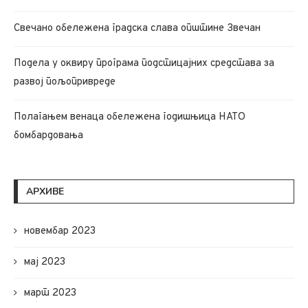
Свечано обележена градска слава општине Звечан
Подела у оквиру програма подстицајних средстава за
развој пољопривреде
Полагањем венаца обележена годишњица НАТО
бомбардовања
АРХИВЕ
новембар 2023
мај 2023
март 2023