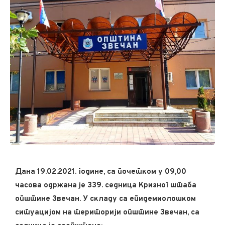
Дана 19.02.2021. године, са почетком у 09,00
часова одржана је 339. седница Кризног штаба
општине Звечан. У складу са епидемиолошком
ситуацијом на територији општине Звечан, са