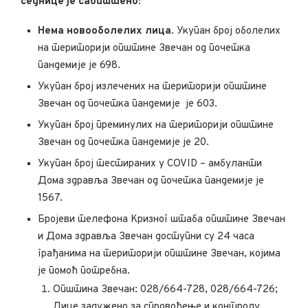
седнице је саопштено:
Нема новооболелих лицa
. Укупан број оболелих
на територији општине Звечан од почетка
пандемије је 698.
Укупан број излечених на територији општине
Звечан од почетка пандемије је 603.
Укупан број преминулих на територији општине
Звечан од почетка пандемије је 20.
Укупан број тестираних у COVID – амбуланти
Дома здравља Звечан од почетка пандемије је
1567.
Бројеви телефона Кризног штаба општине Звечан
и Дома здравља Звечан доступни су 24 часа
грађанима на територији општине Звечан, којима
је помоћ потребна.
Општина Звечан: 028/664-728, 028/664-726;
Лице задужено за спровођење и контролу