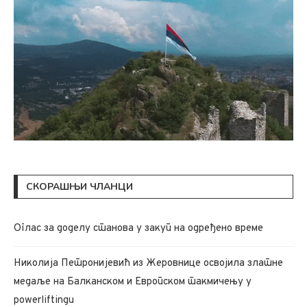
СКОРАШЊИ ЧЛАНЦИ
Oглас за доделу станова у закуп на одређено време
Николија Петронијевић из Жеровнице освојила златне
медаље на Балканском и Европском такмичењу у
powerliftingu