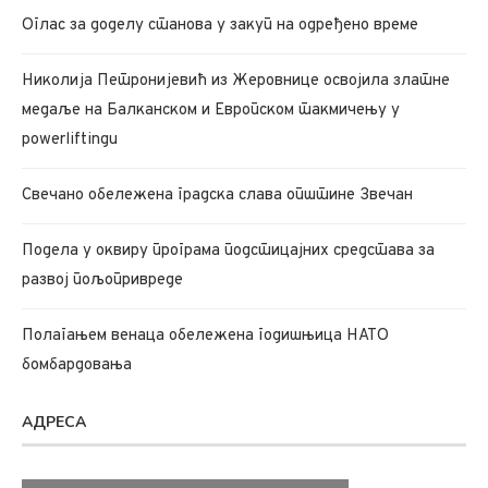
Oглас за доделу станова у закуп на одређено време
Николија Петронијевић из Жеровнице освојила златне
медаље на Балканском и Европском такмичењу у
powerliftingu
Свечано обележена градска слава општине Звечан
Подела у оквиру програма подстицајних средстава за
развој пољопривреде
Полагањем венаца обележена годишњица НАТО
бомбардовања
АДРЕСА