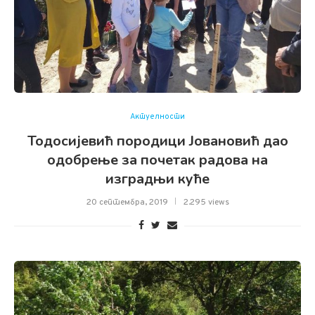
Актуелности
Тодосијевић породици Јовановић дао
одобрење за почетак радова на
изградњи куће
20 септембра, 2019
2.295 views