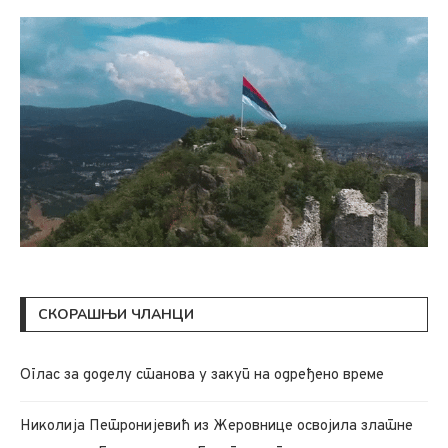
СКОРАШЊИ ЧЛАНЦИ
Oглас за доделу станова у закуп на одређено време
Николија Петронијевић из Жеровнице освојила златне