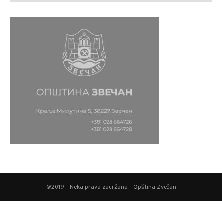
@2019 - Neka prava zadržana - Opština Zvečan