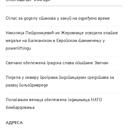
Oглас за доделу станова у закуп на одређено време
Николија Петронијевић из Жеровнице освојила златне
медаље на Балканском и Европском такмичењу у
powerliftingu
Свечано обележена градска слава општине Звечан
Подела у оквиру програма подстицајних средстава за
развој пољопривреде
Полагањем венаца обележена годишњица НАТО
бомбардовања
АДРЕСА