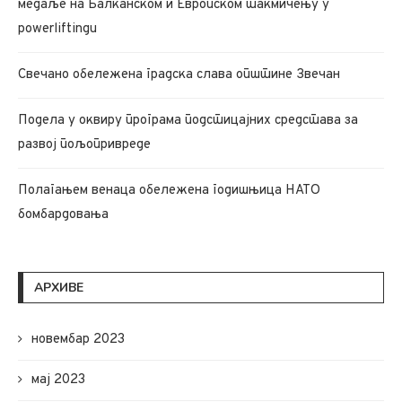
медаље на Балканском и Европском такмичењу у
powerliftingu
Свечано обележена градска слава општине Звечан
Подела у оквиру програма подстицајних средстава за
развој пољопривреде
Полагањем венаца обележена годишњица НАТО
бомбардовања
АРХИВЕ
новембар 2023
мај 2023