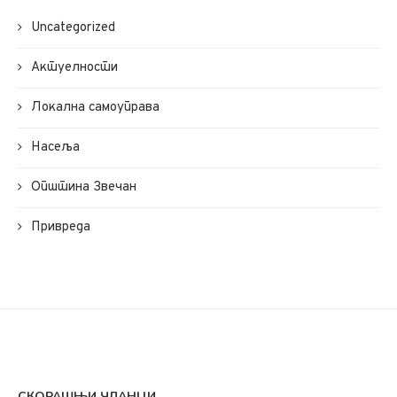
Uncategorized
Актуелности
Локална самоуправа
Насеља
Општина Звечан
Привреда
СКОРАШЊИ ЧЛАНЦИ