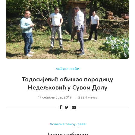
Актуелности
Тодосијевић обишао породицу
Недељковић у Сувом Долу
17 септембра, 2019
2.724 views
Локална самоуправа
Јавне набавке