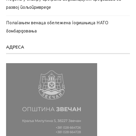
развој пољопривреде
Полагањем венаца обележена годишњица НАТО
бомбардовања
АДРЕСА