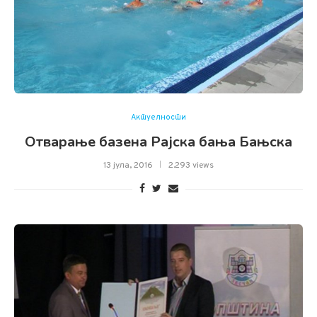
Актуелности
Отварање базена Рајска бања Бањска
13 јула, 2016
2.293 views