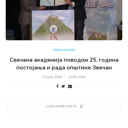
Актуелности
Свечана академија поводом 25. година
постојања и рада општине Звечан
13 јула, 2016
2.128 views
LOAD MORE POSTS