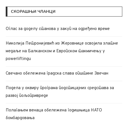
СКОРАШЊИ ЧЛАНЦИ
Oглас за доделу станова у закуп на одређено време
Николија Петронијевић из Жеровнице освојила златне
медаље на Балканском и Европском такмичењу у
powerliftingu
Свечано обележена градска слава општине Звечан
Подела у оквиру програма подстицајних средстава за
развој пољопривреде
Полагањем венаца обележена годишњица НАТО
бомбардовања