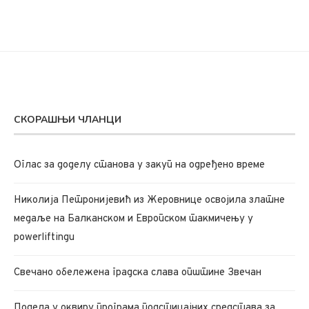
СКОРАШЊИ ЧЛАНЦИ
Oглас за доделу станова у закуп на одређено време
Николија Петронијевић из Жеровнице освојила златне
медаље на Балканском и Европском такмичењу у
powerliftingu
Свечано обележена градска слава општине Звечан
Подела у оквиру програма подстицајних средстава за