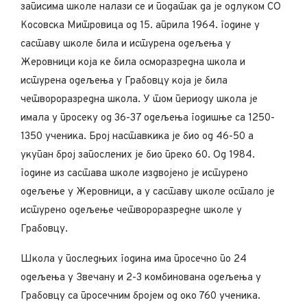
записима школе налази се и податак да је одлуком СО
Косовска Митровица од 15. априла 1964. године у
саставу школе била и истурена одељења у
Жеровници која ке била осморазредна школа и
истурена одељења у Грабовцу која је била
четвороразредна школа. У том периоду школа је
имала у просеку од 36-37 одељења годишње са 1250-
1350 ученика. Број наставкика је био од 46-50 а
укупан број запослених је био преко 60. Од 1984.
године из састава школе издвојено је истурено
одељење у Жеровници, а у саставу школе остало је
истурено одељење четвороразредне школе у
Грабовцу.
Школа у последњих година има просечно по 24
одељења у Звечану и 2-3 комбинована одељења у
Грабовцу са просечним бројем од око 760 ученика.