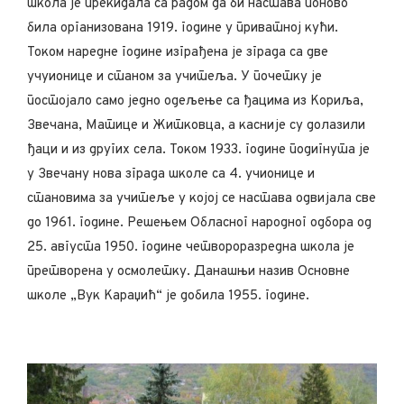
школа је прекидала са радом да би настава поново
била организована 1919. године у приватној кући.
Током наредне године изграђена је зграда са две
учуионице и станом за учитеља. У почетку је
постојало само једно одељење са ђацима из Кориља,
Звечана, Матице и Житковца, а касније су долазили
ђаци и из других села. Током 1933. године подигнута је
у Звечану нова зграда школе са 4. учионице и
становима за учитеље у којој се настава одвијала све
до 1961. године. Решењем Обласног народног одбора од
25. августа 1950. године четвороразредна школа је
претворена у осмолетку. Данашњи назив Основне
школе „Вук Караџић“ је добила 1955. године.