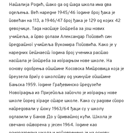
Наталија Родић, тако да од тада школа има два
одељења. Већ наредне 1945/46 године број ђака је
повећан на 113, а 1946/47 број ђака је 129 од којих 42
девојчице. Тада настаје потреба за још нових
учитеља, а прво долази Александар Поповић син
предратног учитеља Вукомира Поповића. Како је у
наредних петнаест година број ученика растао
настала је потреба за изградњом нове школе. На
основу одобрења општине Косовска Митровица која је
преузела бригу о школству од укинуте општине
Бањска 1959. године Грађевинско предузеће
Новоградња из Пријепоља започло је изградњу нове
школе поред зграде старе школе. Како су радови споро
напредовали у току 1963/64 ђаци су у школу
одлазили у Банов До у приватној кући. Школа је
свечано отворена у јесен 1964. године као