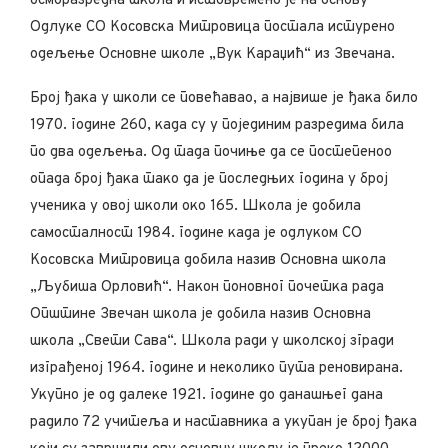
осморазредна школа и истовремено је на основу
Одлуке СО Косовска Митровица постала истурено
одељење Основне школе „Вук Караџић“ из Звечана.
Број ђака у школи се повећавао, а највише је ђака било
1970. године 260, када су у појединим разредима била
по два одељења. Од тада почиње да се постепеноо
опада број ђака тако да је последњих година у број
ученика у овој школи око 165. Школа је добила
самосталност 1984. године када је одлуком СО
Косовска Митровица добила назив Основна школа
„Љубиша Орловић“. Након поновног почетка рада
Општине Звечан школа је добила назив Основна
школа „Свети Сава“. Школа ради у школској згради
изграђеној 1964. године и неколико пута реновирана.
Укупно је од далеке 1921. године до данашњег дана
радило 72 учитеља и наставника а укупан је број ђака