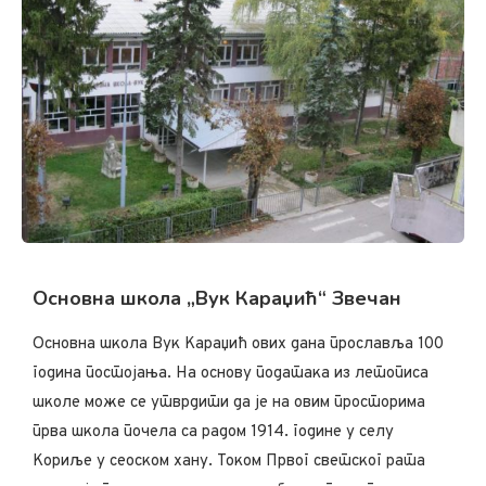
Основна школа „Вук Караџић“ Звечан
Основна школа Вук Караџић ових дана прославља 100
година постојања. На основу података из летописа
школе може се утврдити да је на овим просторима
прва школа почела са радом 1914. године у селу
Кориље у сеоском хану. Током Првог светског рата