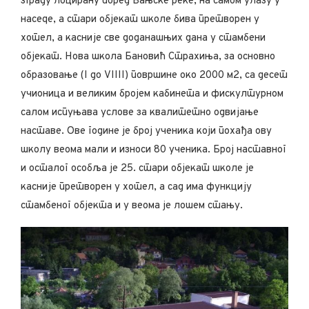
зграду лоцирану поред Бањске реке, на самом улазу у
насеqе, а стари објекат школе бива претворен у
хотел, а касније све доданашњих дана у стамбени
објекат. Нова школа Бановић Страхиња, за основно
образовање (I до VIIII) површине око 2000 м2, са десет
учионица и великим бројем кабинета и фискултурном
салом испуњава услове за квалитетно одвијање
наставе. Ове године је број ученика који похађа ову
школу веома мали и износи 80 ученика. Број наставног
и осталог особља је 25. стари објекат школе је
касније претворен у хотел, а сад има функцију
стамбеног објекта и у веома је лошем стању.