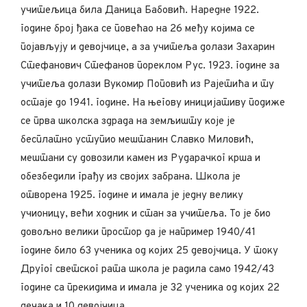
учитељица била Даница Бабовић. Наредне 1922.
године број ђака се повећао на 26 међу којима се
појављују и девојчице, а за учитеља долази Захарин
Стефанович Стефанов пореклом Рус. 1923. године за
учитеља долази Вукомир Поповић из Рајетића и ту
остаје до 1941. године. На његову иницијативу подиже
се прва школска здрада на земљишту које је
бесплатно уступио мештанин Славко Миловић,
мештани су довозили камен из Рударачког крша и
обезбедили грађу из својих забрана. Школа је
отворена 1925. године и имала је једну велику
учионицу, већи ходник и стан за учитеља. То је био
довољно велики простор да је например 1940/41
године било 63 ученика од којих 25 девојчица. У току
Другог светског рата школа је радила само 1942/43
године са прекидима и имала је 32 ученика од којих 22
дечака и 10 девојчица.