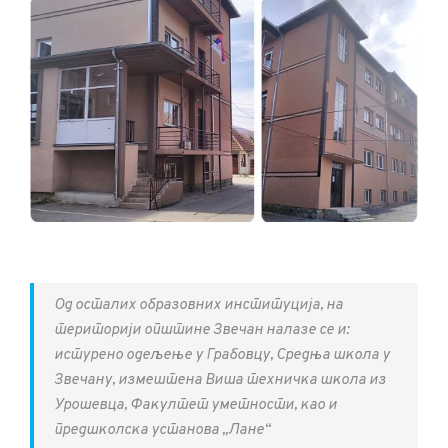
Од осталих образовних институција, на
територији општине Звечан налазе се и:
истурено одељење у Грабовцу, Средња школа у
Звечану, измештена Виша техничка школа из
Урошевца, Факултет уметности, као и
предшколска установа „Лане“