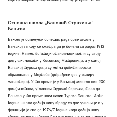
који су завршили ову основну школу је преко 12000.
Основна школа „Бановић Страхиња“
Бањска
Важно је поменути почетак рада прве школе у
Бањској за коју се сматра да је почела са радом 1913
године. Наиме, богатији становници могли су своју
децу школовати у Косовској Митровици, а у самој
Бањској турска деца су могла добити верско
образовање у Мејтепи (дограђени део у оквиру
манастира). У то време је у Бањској живело око 200
дома}инстава, углавном турског порекла, тако да
Бањска у то време носи назив Турска Бањска. Исте
године школа добија нову зграду са две учионице и у
функцији је све до 1976/7 године када добија нову