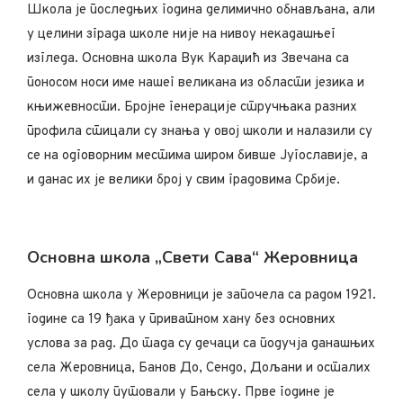
Школа је последњих година делимично обнављана, али
у целини зграда школе није на нивоу некадашњег
изгледа. Основна школа Вук Караџић из Звечана са
поносом носи име нашег великана из области језика и
књижевности. Бројне генерације стручњака разних
профила стицали су знања у овој школи и налазили су
се на одговорним местима широм бивше Југославије, а
и данас их је велики број у свим градовима Србије.
Основна школа „Свети Сава“ Жеровница
Основна школа у Жеровници је започела са радом 1921.
године са 19 ђака у приватном хану без основних
услова за рад. До тада су дечаци са подучја данашњих
села Жеровница, Банов До, Сендо, Дољани и осталих
села у школу путовали у Бањску. Прве године је