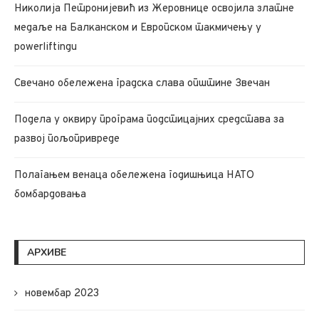
Николија Петронијевић из Жеровнице освојила златне
медаље на Балканском и Европском такмичењу у
powerliftingu
Свечано обележена градска слава општине Звечан
Подела у оквиру програма подстицајних средстава за
развој пољопривреде
Полагањем венаца обележена годишњица НАТО
бомбардовања
АРХИВЕ
новембар 2023