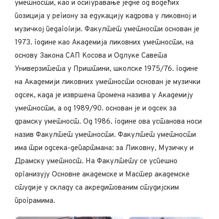
уметности, као и осигуравање једне од водећих
позиција у региону за едукацију кадрова у ликовној и
музичкој педагогији. Факултет уметности основан је
1973. године као Академија ликовних уметности, на
основу Закона САП Косова и Одлуке Савета
Универзитета у Приштини, школске 1975/76. године
на Академији ликовних уметности основан је музички
одсек, када је извршена промена назива у Академију
уметности, а од 1989/90. основан је и одсек за
драмску уметност. Од 1986. године ова установа носи
назив Факултет уметности. Факултет уметности
има три одсека-департмана: за Ликовну, Музичку и
Драмску уметност. На Факултету се успешно
организују Основне академске и Мастер академске
студије у складу са акредитованим студијским
програмима.