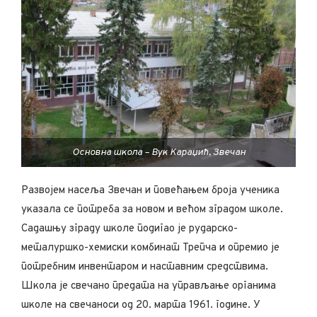
Основна школа – Вук Караџић, Звечан
Развојем насеља Звечан и повећањем броја ученика
указала се потреба за новом и већом зградом школе.
Садашњу зграду школе подигао је рударско-
металуршко-хемиски комбинат Трепча и опремио је
потребним инвентаром и наставним средствима.
Школа је свечано предата на управљање органима
школе на свечаноси од 20. марта 1961. године. У