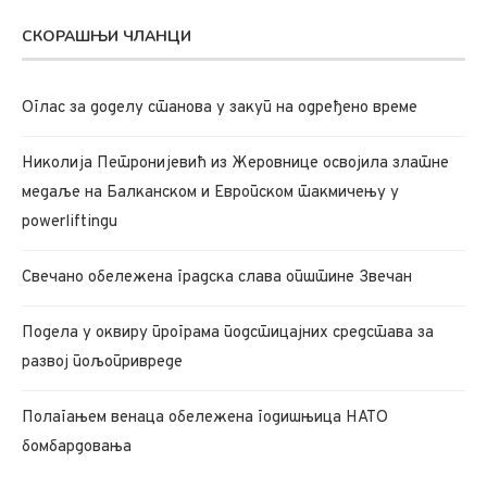
СКОРАШЊИ ЧЛАНЦИ
Oглас за доделу станова у закуп на одређено време
Николија Петронијевић из Жеровнице освојила златне
медаље на Балканском и Европском такмичењу у
powerliftingu
Свечано обележена градска слава општине Звечан
Подела у оквиру програма подстицајних средстава за
развој пољопривреде
Полагањем венаца обележена годишњица НАТО
бомбардовања