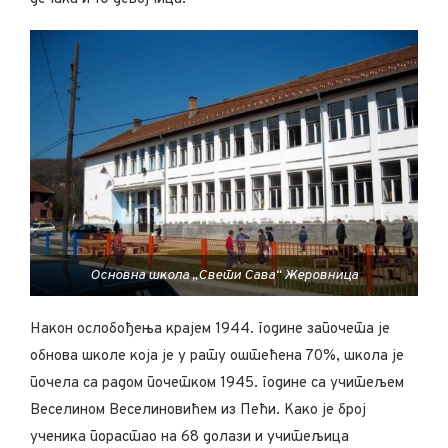
Основна школа „Свети Сава“ Жеровница
Након ослобођења крајем 1944. године започета је
обнова школе која је у рату оштећена 70%, школа је
почела са радом почетком 1945. године са учитељем
Веселином Веселиновићем из Пећи. Како је број
ученика порастао на 68 долази и учитељица