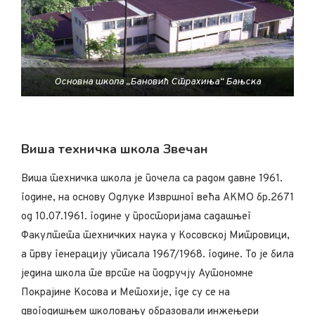
Основна школа „Бановић Страхиња“ Бањска
Виша техничка школа Звечан
Виша техничка школа је почела са радом давне 1961.
године, на основу Одлуке Извршног већа АКМО бр.2671
од 10.07.1961. године у просторијама садашњег
Факултета техничких наука у Косовској Митровици,
а прву генерацију уписала 1967/1968. године. То је била
једина школа те врсте на подручју Аутономне
Покрајине Косова и Метохије, где су се на
двогодишњем школовању образовали инжењери