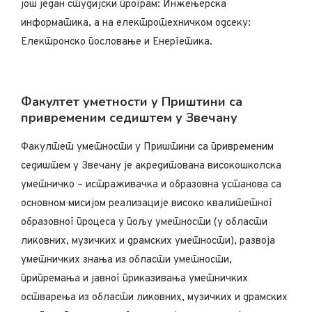
још један студијски програм: Инжењерска
информатика, а на електротехничком одсеку:
Електронско пословање и Енергетика.
Факултет уметности у Приштини са
привременим седиштем у Звечану
Факултет уметности у Приштини са привременим
седиштем у Звечану је акредитована високошколска
уметничко – истраживачка и образовна установа са
основном мисијом реализације високо квалитетног
образовног процеса у пољу уметности (у области
ликовних, музичких и драмских уметности), развојa
уметничких знања из области уметности,
припремања и јавног приказивања уметничких
остварења из области ликовних, музичких и драмских