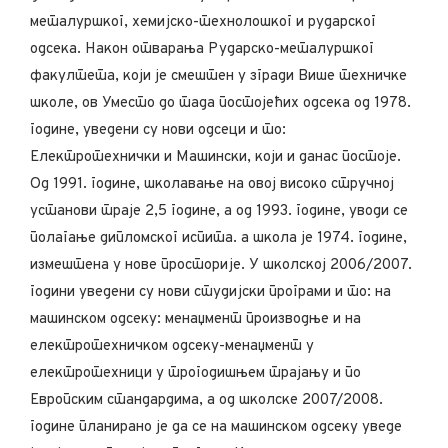
металуршког, хемијско-технолошког и рударског
одсека. Након отварања Рударско-металуршког
факултета, који је смештен у згради Више техничке
школе, ов Уместо до тада постојећих одсека од 1978.
године, уведени су нови одсеци и то:
Електротехнички и Машински, који и данас постоје.
Од 1991. године, школавање на овој високо стручној
установи траје 2,5 године, а од 1993. године, уводи се
полагање дипломског испита. а школа је 1974. године,
измештена у нове просторије. У школској 2006/2007.
години уведени су нови студијски програми и то: на
машинском одсеку: менаџмент производње и на
електротехничком одсеку-менаџмент у
електротехници у трогодишњем трајању и по
Европским стандардима, а од школске 2007/2008.
године планирано је да се на машинском одсеку уведе