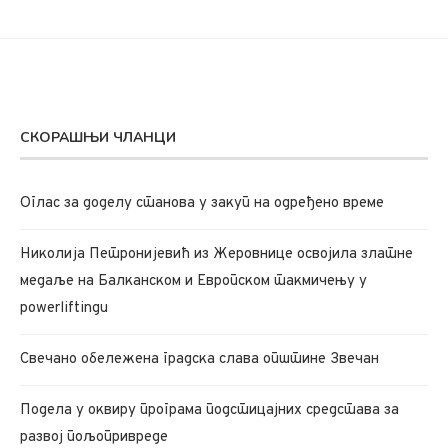
СКОРАШЊИ ЧЛАНЦИ
Oглас за доделу станова у закуп на одређено време
Николија Петронијевић из Жеровнице освојила златне
медаље на Балканском и Европском такмичењу у
powerliftingu
Свечано обележена градска слава општине Звечан
Подела у оквиру програма подстицајних средстава за
развој пољопривреде