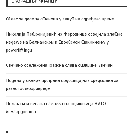
СКОРАШЊИ ЧЛАНЦИ
Oглас за доделу станова у закуп на одређено време
Николија Петронијевић из Жеровнице освојила златне
медаље на Балканском и Европском такмичењу у
powerliftingu
Свечано обележена градска слава општине Звечан
Подела у оквиру програма подстицајних средстава за
развој пољопривреде
Полагањем венаца обележена годишњица НАТО
бомбардовања