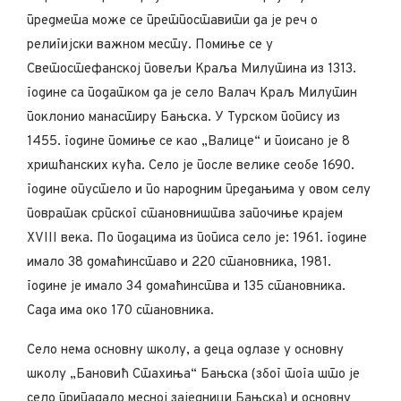
предмета може се претпоставити да је реч о
религијски важном месту. Помиње се у
Светостефанској повељи Краља Милутина из 1313.
године са податком да је село Валач Краљ Милутин
поклонио манастиру Бањска. У Турском попису из
1455. године помиње се као „Валице“ и поисано је 8
хришћанских кућа. Село је после велике сеобе 1690.
године опустело и пo народним предањима у овом селу
повратак српског становништва започиње крајем
XVIII века. По подацима из пописа село је: 1961. године
имало 38 домаћинставо и 220 становника, 1981.
године је имало 34 домаћинства и 135 становника.
Сада има око 170 становника.
Село нема основну школу, а деца одлазе у основну
школу „Бановић Стахиња“ Бањска (због тога што је
село припадало месној заједници Бањска) и основну