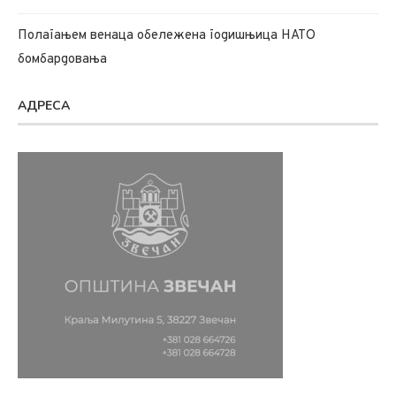
Полагањем венаца обележена годишњица НАТО
бомбардовања
АДРЕСА