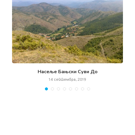
Насеље Бањски Суви До
14 септембра, 2019