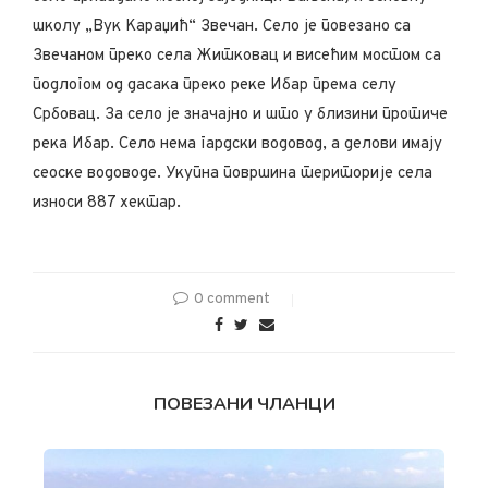
школу „Вук Караџић“ Звечан. Село је повезано са
Звечаном преко села Житковац и висећим мостом са
подлогом од дасака преко реке Ибар према селу
Србовац. За село је значајно и што у близини протиче
река Ибар. Село нема гардски водовод, а делови имају
сеоске водоводе. Укупна површина територије села
износи 887 хектар.
0 comment
ПОВЕЗАНИ ЧЛАНЦИ