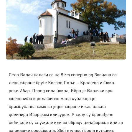
Село Валач налази се на 8 km северно од Звечана са
леве стране пруге Косово Поље – Краљево и тока
реке Ибар. Поред села покрај Ибра је Валачки крш
стеновита и релативно мала купа која је
приступачна само са једне стране и као таква
доминира Ибарском клисуром. У селу су пронађене
пећи које су служиле или за обраду цинабарита или за
загревање просторија. Због великог броја култних