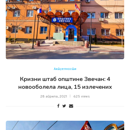
Актуелности
Кризни штаб општине Звечан: 4
новооболела лица, 15 излечених
28 априла, 2021
625 views