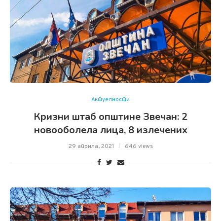
Актуелности
Кризни штаб општине Звечан: 2
новооболела лица, 8 излечених
29 априла, 2021
646 views