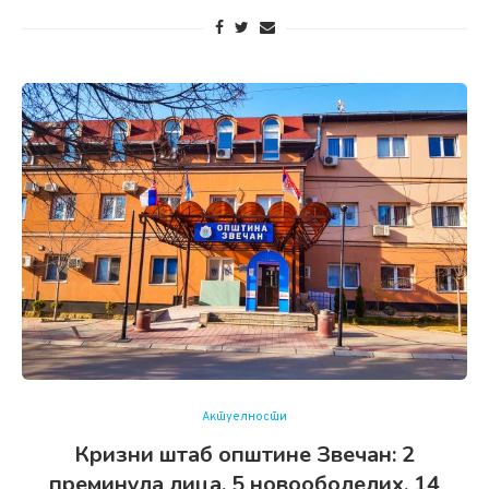
Актуелности
Кризни штаб општине Звечан: 2
преминулa лица, 5 новооболелих, 14