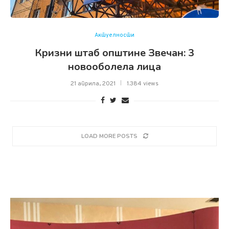
Актуелности
Кризни штаб општине Звечан: 3
новооболелa лица
21 априла, 2021
1.384 views
LOAD MORE POSTS