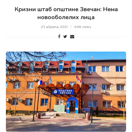
Кризни штаб општине Звечан: Нема
новооболелих лица
23 априла, 2021
648 views