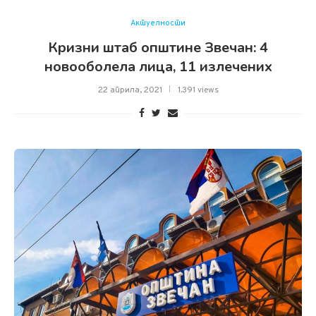
Актуелности
Кризни штаб општине Звечан: 4
новооболелa лица, 11 излечених
22 априла, 2021
1.391 views