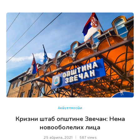
Актуелности
Кризни штаб општине Звечан: Нема
новооболелих лица
25 априла, 2021
587 views