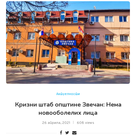
Актуелности
Кризни штаб општине Звечан: Нема
новооболелих лица
26 априла, 2021
608 views