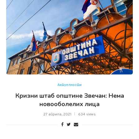
Актуелности
Кризни штаб општине Звечан: Нема
новооболелих лица
27 априла, 2021
634 views