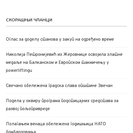
СКОРАШЊИ ЧЛАНЦИ
Oглас за доделу станова у закуп на одређено време
Николија Петронијевић из Жеровнице освојила златне
медаље на Балканском и Европском такмичењу у
powerliftingu
Свечано обележена градска слава општине Звечан
Подела у оквиру програма подстицајних средстава за
развој пољопривреде
Полагањем венаца обележена годишњица НАТО
бомбардовања