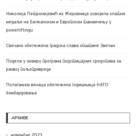
Николија Петронијевић из Жеровнице освојила златне
медаље на Балканском и Европском такмичењу у
powerliftingu
Свечано обележена градска слава општине Звечан
Подела у оквиру програма подстицајних средстава за
развој пољопривреде
Полагањем венаца обележена годишњица НАТО
бомбардовања
АРХИВЕ
новембар 2023