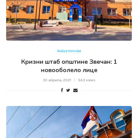
Актуелности
Кризни штаб општине Звечан: 1
новооболело лице
30 априла, 2021
563 views