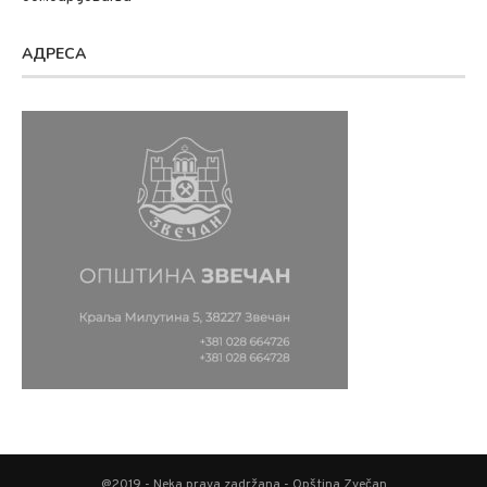
АДРЕСА
@2019 - Neka prava zadržana - Opština Zvečan