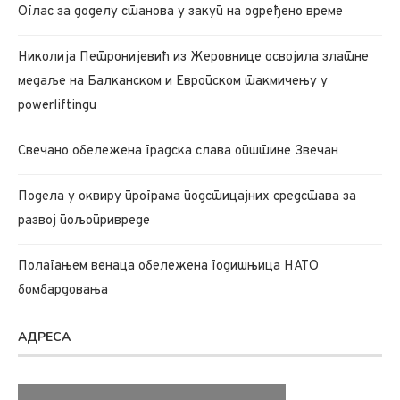
Oглас за доделу станова у закуп на одређено време
Николија Петронијевић из Жеровнице освојила златне
медаље на Балканском и Европском такмичењу у
powerliftingu
Свечано обележена градска слава општине Звечан
Подела у оквиру програма подстицајних средстава за
развој пољопривреде
Полагањем венаца обележена годишњица НАТО
бомбардовања
АДРЕСА