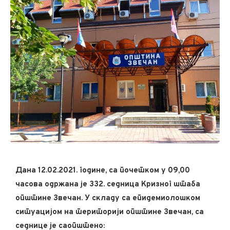
Дана 12.02.2021. године, са почетком у 09,00
часова одржана је 332. седница Кризног штаба
општине Звечан. У складу са епидемиолошком
ситуацијом на територији општине Звечан, са
седнице је саопштено: