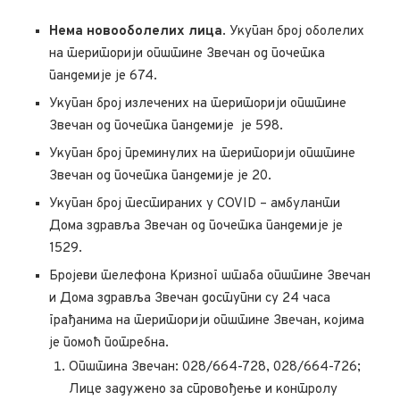
Нема новооболелих лицa
. Укупан број оболелих
на територији општине Звечан од почетка
пандемије је 674.
Укупан број излечених на територији општине
Звечан од почетка пандемије је 598.
Укупан број преминулих на територији општине
Звечан од почетка пандемије је 20.
Укупан број тестираних у COVID – амбуланти
Дома здравља Звечан од почетка пандемије је
1529.
Бројеви телефона Кризног штаба општине Звечан
и Дома здравља Звечан доступни су 24 часа
грађанима на територији општине Звечан, којима
је помоћ потребна.
Општина Звечан: 028/664-728, 028/664-726;
Лице задужено за спровођење и контролу