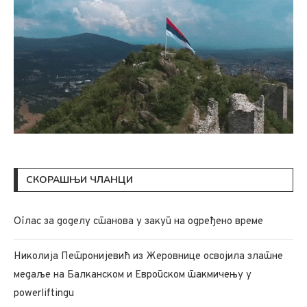
СКОРАШЊИ ЧЛАНЦИ
Oглас за доделу станова у закуп на одређено време
Николија Петронијевић из Жеровнице освојила златне
медаље на Балканском и Европском такмичењу у
powerliftingu