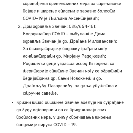
спровођења превентивних мера за спречавање
појаве и ширење епидемије заразне болести
COVID–19 је Љиљана Аксентијевић;
Дом здравља Звечан: 028/664-161:
Координатор COVID – амбуланте Дома
здравља Звечан је др. Драгана Миловановић;
За психијатријску подршку грађани могу
контактирати др. Мирјану Радојковић;
Родитељи деце узраста испод 18 година, са
територије општине Звечан могу се обратити
педијатрима др. Сањи Новокмет и др.
Драгољубу Лазаревићу, за даља упутства и
стручне савете.
Кризни штаб општине Звечан апелује на суграђане
да буду одговорни и да се придржавају свих
прописаних мера, у циљу спречавања ширења
пандемије вируса COVID – 19.