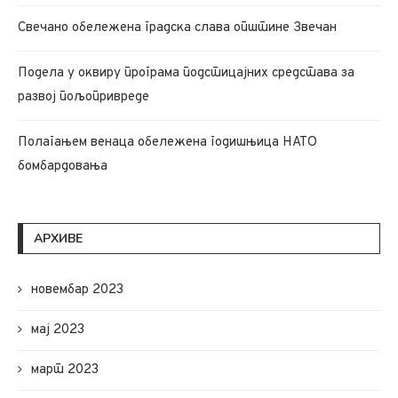
Свечано обележена градска слава општине Звечан
Подела у оквиру програма подстицајних средстава за
развој пољопривреде
Полагањем венаца обележена годишњица НАТО
бомбардовања
АРХИВЕ
новембар 2023
мај 2023
март 2023