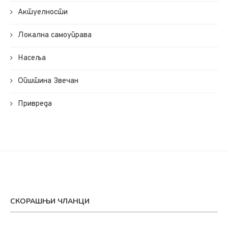
Актуелности
Локална самоуправа
Насеља
Општина Звечан
Привреда
СКОРАШЊИ ЧЛАНЦИ