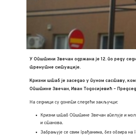
У Општини Звечан одржана је 12. по реду се
тренутне ситуације.
Кризни штаб је заседао у пуном саставу, ко
Општине Звечан, Иван Тодосијевић – Предсе
На седници су донети следећи закључци:
Кризни штаб Општине Звечан апелује и моли 
и станова.
Забрањује се свим грађанима, без обзира на