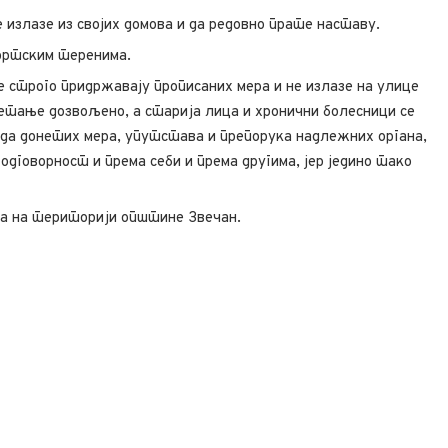
 излазе из својих домова и да редовно прате наставу.
портским теренима.
е строго придржавају прописаних мера и не излазе на улице
кретање дозвољено, а старија лица и хронични болесници се
ада донетих мера, упутстава и препорука надлежних органа,
одговорност и према себи и према другима, јер једино тако
да на територији општине Звечан.