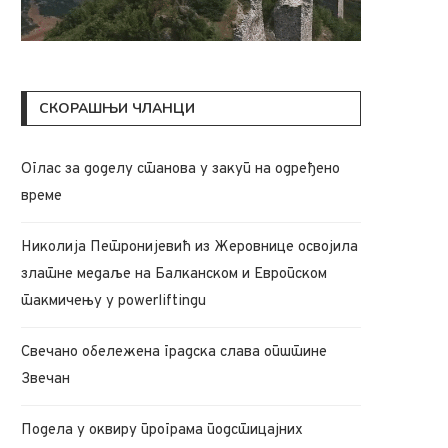
СКОРАШЊИ ЧЛАНЦИ
Oглас за доделу станова у закуп на одређено
време
Николија Петронијевић из Жеровнице освојила
златне медаље на Балканском и Европском
такмичењу у powerliftingu
Свечано обележена градска слава општине
Звечан
Подела у оквиру програма подстицајних