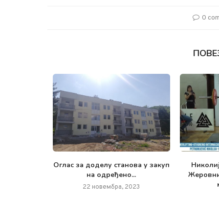
0 co
ПОВЕ
ве године,
Oглас за доделу станова у закуп
Николиј
ристичка...
на одређено...
Жеровни
2023
22 новембра, 2023