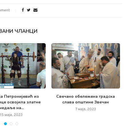
mment
ЗАНИ ЧЛАНЦИ
а Петронијевић из
Свечано обележена градска
це освојила златне
слава општине Звечан
медаље на...
7 маја, 2023
15 маја, 2023