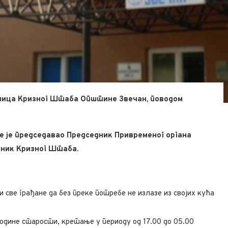
дница Кризног Штаба Општине Звечан, поводом
ме је председавао Председник Привременог органа
дник Кризног Штаба.
све грађане да без преке потребе не излазе из својих кућа
 године старости, кретање у периоду од 17.00 до 05.00