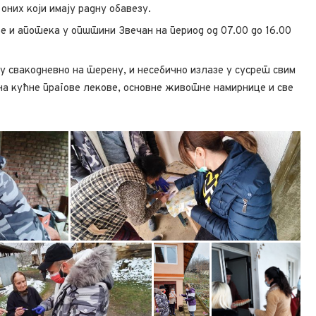
оних који имају радну обавезу.
е и апотека у општини Звечан на период од 07.00 до 16.00
 свакодневно на терену, и несебично излазе у сусрет свим
 на кућне прагове лекове, основне животне намирнице и све