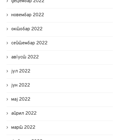
децембар 2022
новембар 2022
октобар 2022
септембар 2022
август 2022
јул 2022
јун 2022
мај 2022
Подела у оквиру програма
Полагањем венаца обел
подстицајних средстава за
годишњица НАТО
април 2022
развој...
бомбардовања
27 марта, 2023
24 марта, 2023
март 2022