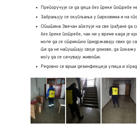
Препоручује се да деца без преке потребе не
Забрањују се окупљања у парковима и на с
Општина Звечан апелује на све грађане да с
без преке потребе, чак ни у време када је 
моле да се стриктно придржавају свих до с
те да не напуштају своје домове, да покажу 
могу да се сачувају животи.
Редовно се врши дезинфекција улица и згра