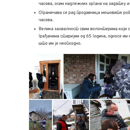
часова, осим надлежних органа на задатку и 
Ограничава се рад продавница мешовите роб
часова.
Велика захвалност свим волонтерима који су
грађанима старијим од 65 година, односе им
што им је неопходно.