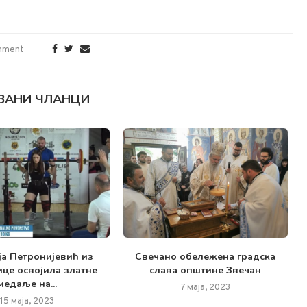
mment
ЗАНИ ЧЛАНЦИ
а Петронијевић из
Свечано обележена градска
це освојила златне
слава општине Звечан
медаље на...
7 маја, 2023
15 маја, 2023