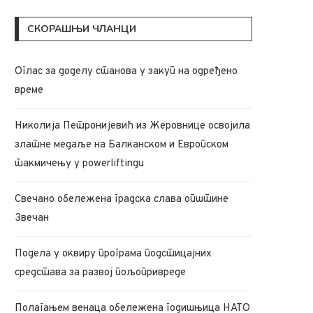
СКОРАШЊИ ЧЛАНЦИ
Oглас за доделу станова у закуп на одређено
време
Николија Петронијевић из Жеровнице освојила
златне медаље на Балканском и Европском
такмичењу у powerliftingu
Свечано обележена градска слава општине
Звечан
Подела у оквиру програма подстицајних
средстава за развој пољопривреде
Полагањем венаца обележена годишњица НАТО