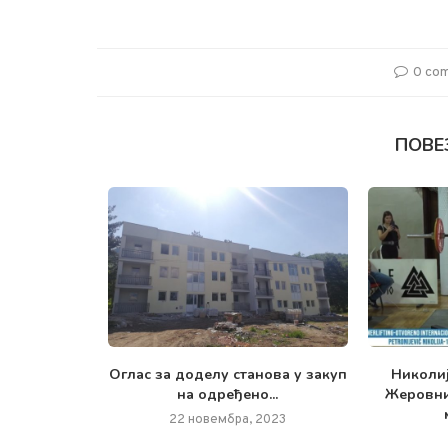
0 co
ПОВЕ
ве године,
Oглас за доделу станова у закуп
Николиј
ристичка...
на одређено...
Жеровни
2023
22 новембра, 2023