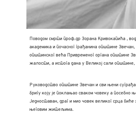
Поводом смрти проф.др Зорана Кривокапића , вод
академика и почасног грађанина општине Звечан,
општинског већа Привременог органа општине Зв
жалости, а истога дана у Великој сали општине,
Руководство општине Звечан и сви њени суграђан
бригу коју је поклањао сваком човеку а посебно 
Једноставан, драг и мио човек великог срца биће
његовим житељима.