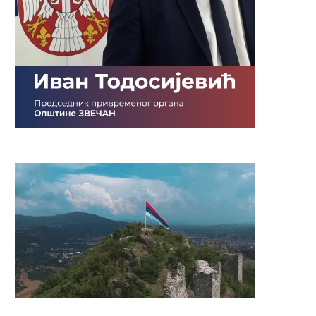
Подела у оквиру програма
Полагањем венаца обел
подстицајних средстава за
годишњица НАТО
развој...
бомбардовања
27 марта, 2023
24 марта, 2023