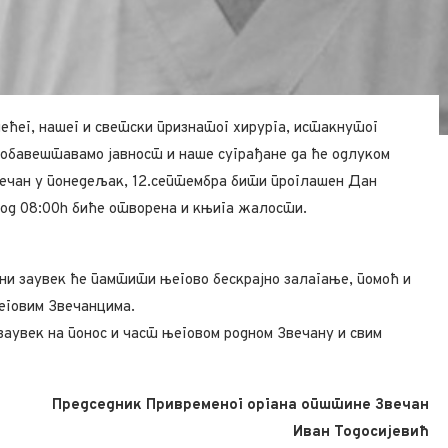
ећег, нашег и светски признатог хирурга, истакнутог
 обавештавамо јавност и наше суграђане да ће одлуком
ечан у понедељак, 12.септембра бити проглашен Дан
 од 08:00h биће отворена и књига жалости.
и заувек ће памтити његово бескрајно залагање, помоћ и
његовим Звечанцима.
 заувек на понос и част његовом родном Звечану и свим
Председник Привременог органа општине Звечан
Иван Тодосијевић