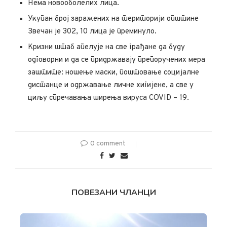
Нема новооболелих лица.
Укупан број заражених на територији општине
Звечан је 302, 10 лица је преминуло.
Кризни штаб апелује на све грађане да буду
одговорни и да се придржавају препоручених мера
заштите: ношење маски, поштовање социјалне
дистанце и одржавање личне хигијене, а све у
циљу спречавања ширења вируса COVID – 19.
0 comment
ПОВЕЗАНИ ЧЛАНЦИ