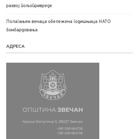
развој пољопривреде
Полагањем венаца обележена годишњица НАТО
бомбардовања
АДРЕСА