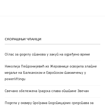
СКОРАШЊИ ЧЛАНЦИ
Oглас за доделу станова у закуп на одређено време
Николија Петронијевић из Жеровнице освојила златне
медаље на Балканском и Европском такмичењу у
powerliftingu
Свечано обележена градска слава општине Звечан
Подела у оквиру програма подстицајних средстава за