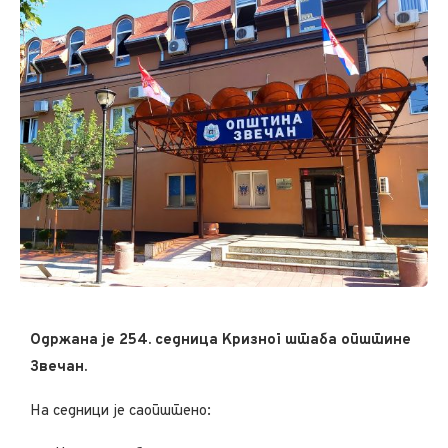
Одржана је 254. седница Кризног штаба општине
Звечан.
На седници је саопштено: