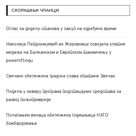
СКОРАШЊИ ЧЛАНЦИ
Oглас за доделу станова у закуп на одређено време
Николија Петронијевић из Жеровнице освојила златне
медаље на Балканском и Европском такмичењу у
powerliftingu
Свечано обележена градска слава општине Звечан
Подела у оквиру програма подстицајних средстава за
развој пољопривреде
Полагањем венаца обележена годишњица НАТО
бомбардовања