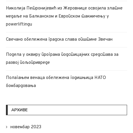
Николија Петронијевић из Жеровнице освојила златне
медаље на Балканском и Европском такмичењу у
powerliftingu
Свечано обележена градска слава општине Звечан
Подела у оквиру програма подстицајних средстава за
развој пољопривреде
Полагањем венаца обележена годишњица НАТО
бомбардовања
АРХИВЕ
новембар 2023