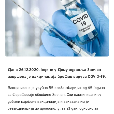
Дана 26.12.2020. године у Дому здравља Звечан
извршена је вакцинација против вируса COVID-19.
Вакцинисано је укупно 55 особа старијих од 65 година
са територије oпштине Звечан. Сви вакцинисани су
добили картоне вакцинација и заказана им је
ревакцинација по протоколу, за 21 дан, односно за