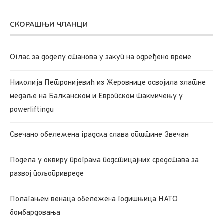
СКОРАШЊИ ЧЛАНЦИ
Oглас за доделу станова у закуп на одређено време
Николија Петронијевић из Жеровнице освојила златне
медаље на Балканском и Европском такмичењу у
powerliftingu
Свечано обележена градска слава општине Звечан
Подела у оквиру програма подстицајних средстава за
развој пољопривреде
Полагањем венаца обележена годишњица НАТО
бомбардовања