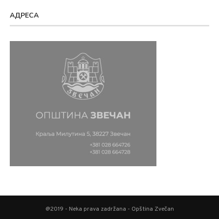
АДРЕСА
@2019 - Neka prava zadržana - Opština Zvečan