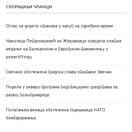
СКОРАШЊИ ЧЛАНЦИ
Oглас за доделу станова у закуп на одређено време
Николија Петронијевић из Жеровнице освојила златне
медаље на Балканском и Европском такмичењу у
powerliftingu
Свечано обележена градска слава општине Звечан
Подела у оквиру програма подстицајних средстава за
развој пољопривреде
Полагањем венаца обележена годишњица НАТО
бомбардовања