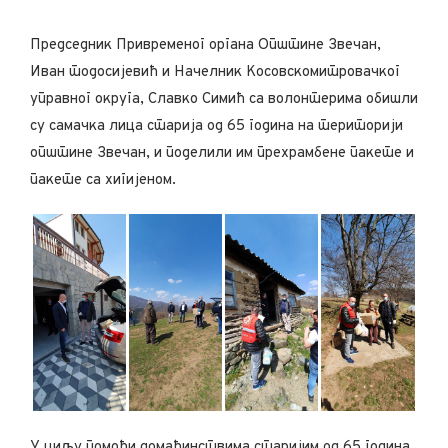
Председник Привременог органа Општине Звечан,
Иван тодосијевић и Начелник Косовскомитровачког
управног округа, Славко Симић са волонтерима обишли
су самачка лица старија од 65 година на територији
општине Звечан, и поделили им прехрамбене пакете и
пакете са хигијеном.
У циљу помоћи домаћинствима старијим од 65 година,