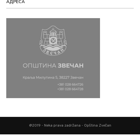
АДРЕСА
@2019 - Neka prava zadržana - Opština Zvečan