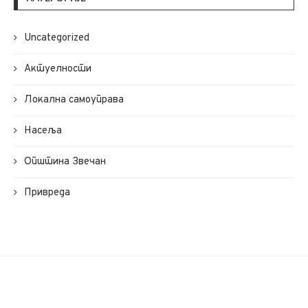
Uncategorized
Актуелности
Локална самоуправа
Насеља
Општина Звечан
Привреда