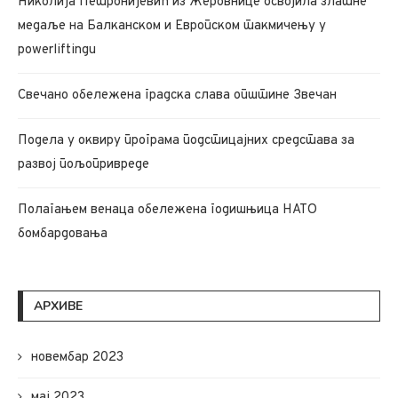
Николија Петронијевић из Жеровнице освојила златне
медаље на Балканском и Европском такмичењу у
powerliftingu
Свечано обележена градска слава општине Звечан
Подела у оквиру програма подстицајних средстава за
развој пољопривреде
Полагањем венаца обележена годишњица НАТО
бомбардовања
АРХИВЕ
новембар 2023
мај 2023