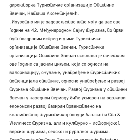
директорка Туристичке организације Општине
Звечан, Наташа Аксентијевић.
„Изузетно ми је задовољство што могу да вас ове
године на 42. Међународном Сајму туризма, по први
пут поздравим испред и у име Туристичке
организације Општине Звечан. Туристичка
организација Општине Звечан основана је почетком
ове године са јасним циљем, који се односи на
валоризацију, очување, унапређење туристичких
потенцијала општине, односно унапређење и развој
туризма општине Звечан. Развој туризма у општини
Звечан у наредном периоду биће усмерен на одрживи
економски развој базиран првенствено на
квалитетној туристичкој понуди бањског и Спа &
Wеллнесс туризма, али и културно – историјског,
верског туризма, сеоског и руралног туризма.