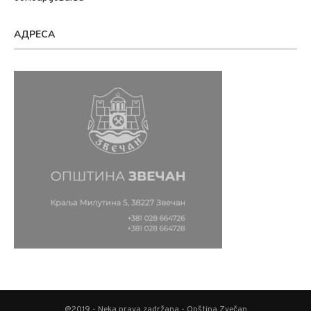
АДРЕСА
@2019 - Neka prava zadržana - Opština Zvečan