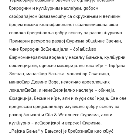
Територија општине Звечан се одликује богатим
природним и културним наслеђем, добром
саобраћајном повезаношћу са окружењем и великим
бројем високо квалификованог становништва што
свакако представља добру основу за развој туризма.
Примарни ресурс за развој туризма општине Звечан,
чине природни потенцијали – богатство
термоминералним водама у насељу Бањска, културни
потенцијали, односно материјално наслеђе – Тврђава
Звечан, манастир Бањска, манастор Соколица,
манастир Девине Воде, неколико археолошких
локалитета, и нематеријално наслеђе – обичаји,
традиција, песме и игре, али и људи овог краја. Све ове
вредности представљају изузетно добру основу за
развој бањског и Спа & Wеллнесс туризма, али и
културно – историјског и верског туризма.
„Рајска Бања“ у Бањској је препозната као стуб