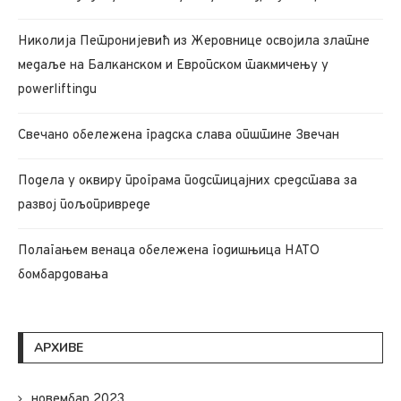
Николија Петронијевић из Жеровнице освојила златне
медаље на Балканском и Европском такмичењу у
powerliftingu
Свечано обележена градска слава општине Звечан
Подела у оквиру програма подстицајних средстава за
развој пољопривреде
Полагањем венаца обележена годишњица НАТО
бомбардовања
АРХИВЕ
новембар 2023