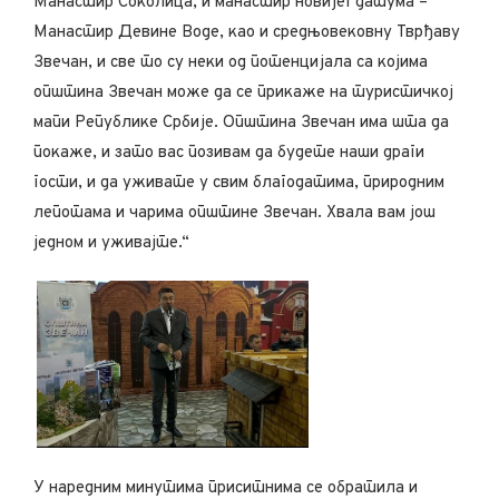
Манастир Соколица, и манастир новијег датума –
Манастир Девине Воде, као и средњовековну Тврђаву
Звечан, и све то су неки од потенцијала са којима
општина Звечан може да се прикаже на туристичкој
мапи Републике Србије. Општина Звечан има шта да
покаже, и зато вас позивам да будете наши драги
гости, и да уживате у свим благодатима, природним
лепотама и чарима општине Звечан. Хвала вам још
једном и уживајте.“
У наредним минутима приситнима се обратила и