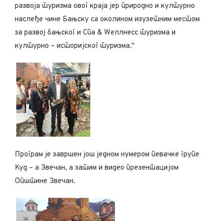
развоја туризма овог краја јер природно и културно
наслеђе чине Бањску са околином изузетним местом
за развој бањског и Спа & Wеллнесс туризма и
културно – историјског туризма.“
Програм је завршен још једном нумером певачке групе
Куд – а Звечан, а затим и видео презентацијом
Општине Звечан.