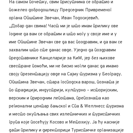
На самом почетку, свим присутнима се обратио и
пожелео добродошлицу Председник Привременог
органа Општине Звечан, Иван Тодосијевић.
„Добар дан свима! Част ми је што имам прилику ове
године да вам се обратим и што могу у своје име и у
име Општине Звечан све да вас поздравим, и да вам се
захвалим што сте данас овде. Уједно да поздравим
представнике Канцеларије за КиМ, јер без њихове
свестране помоћи, ми не бисмо могли данас да имамо
своју презентацију овде на Сајму туризма у Београду.
Општина Звечан, стара господска варош, позната је
по традицији, индустрији, културно – историјским,
верским и природним лепотама, препозната као
регионални центар бањског и Спа & Wеллнесс туризма
и место окупљања свих излетничких и туристичких
група које посећују Косово и Метохију. Ја ћу касније
дати прилику и директорици Туристичке организације