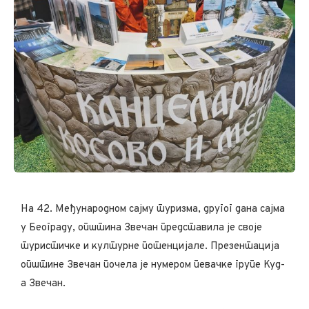
На 42. Међународном сајму туризма, другог дана сајма
у Београду, општина Звечан представила је своје
туристичке и културне потенцијале. Презентација
општине Звечан почела је нумером певачке групе Куд-
а Звечан.