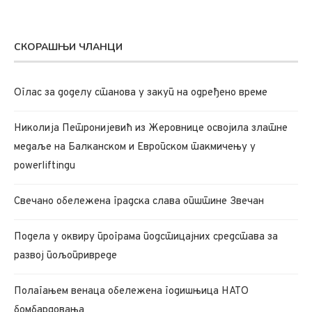
СКОРАШЊИ ЧЛАНЦИ
Oглас за доделу станова у закуп на одређено време
Николија Петронијевић из Жеровнице освојила златне
медаље на Балканском и Европском такмичењу у
powerliftingu
Свечано обележена градска слава општине Звечан
Подела у оквиру програма подстицајних средстава за
развој пољопривреде
Полагањем венаца обележена годишњица НАТО
бомбардовања