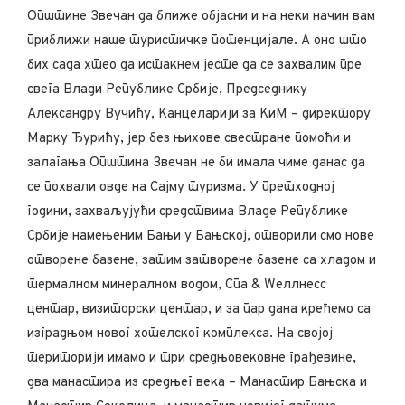
Општине Звечан да ближе објасни и на неки начин вам
приближи наше туристичке потенцијале. А оно што
бих сада хтео да истакнем јесте да се захвалим пре
свега Влади Републике Србије, Председнику
Александру Вучићу, Канцеларији за КиМ – директору
Марку Ђурићу, јер без њихове свестране помоћи и
залагања Општина Звечан не би имала чиме данас да
се похвали овде на Сајму туризма. У претходној
години, захваљујући средствима Владе Републике
Србије намењеним Бањи у Бањској, отворили смо нове
отворене базене, затим затворене базене са хладом и
термалном минералном водом, Спа & Wеллнесс
центар, визиторски центар, и за пар дана крећемо са
изградњом новог хотелског комплекса. На својој
територији имамо и три средњовековне грађевине,
два манастира из средњег века – Манастир Бањска и