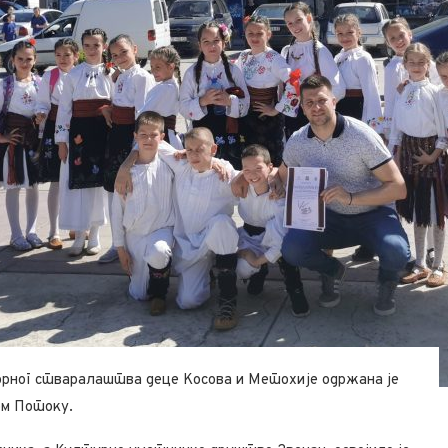
орног стваралаштва деце Косова и Метохије одржана је
ом Потоку.