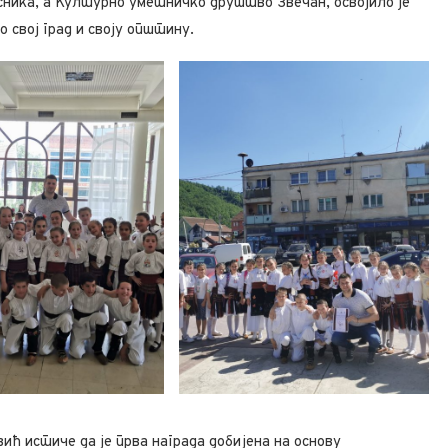
сника, а Културно уметничко друштво Звечан, освојило је
 свој град и своју општину.
ћ истиче да је прва награда добијена на основу