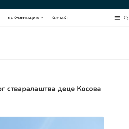
ИЦАЈНИХ СРЕДСТАВА ЗА РАЗВОЈ...
ПОЛАГАЊЕМ ВЕНАЦА ОБЕЛЕЖЕНА ГОД
ДОКУМЕНТАЦИЈА
КОНТАКТ
ог стваралаштва деце Косова