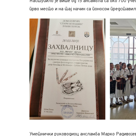
Наступило је више од 15 ансамбла са око 700 уче
прво место и на тај начин са поносом представило
Уметнички руководиоц ансламба Марко Радивојеви