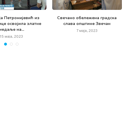
а Петронијевић из
Свечано обележена градска
це освојила златне
слава општине Звечан
медаље на...
7 маја, 2023
15 маја, 2023