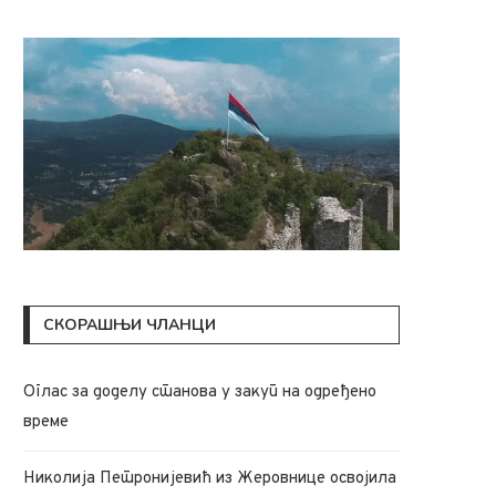
СКОРАШЊИ ЧЛАНЦИ
Oглас за доделу станова у закуп на одређено
време
Николија Петронијевић из Жеровнице освојила