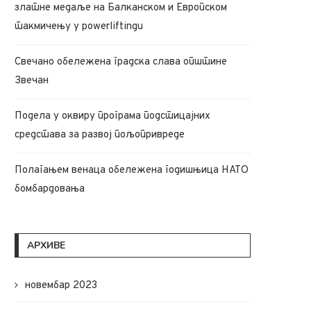
златне медаље на Балканском и Европском
такмичењу у powerliftingu
Подела у оквиру програма
Полагањем венаца обел
подстицајних средстава за
годишњица НАТО
Свечано обележена градска слава општине
развој...
бомбардовања
Звечан
27 марта, 2023
24 марта, 2023
Подела у оквиру програма подстицајних
средстава за развој пољопривреде
Полагањем венаца обележена годишњица НАТО
бомбардовања
АРХИВЕ
новембар 2023