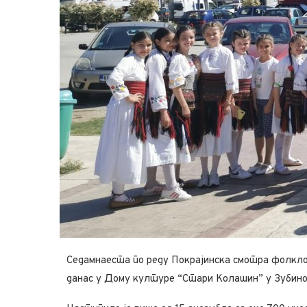
Седамнаеста по реду Покрајинска смотра фолкл
данас у Дому културе “Стари Колашин” у Зубин