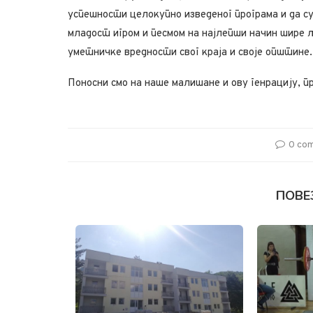
успешности целокупно изведеног програма и да с
младост игром и песмом на најлепши начин шире
уметничке вредности свог краја и своје општине.
Поносни смо на наше малишане и ову генрацију, п
0 co
ПОВЕ