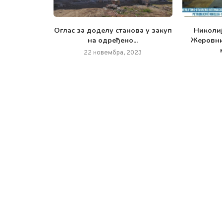
ве године,
Oглас за доделу станова у закуп
Николиј
ристичка...
на одређено...
Жеровни
2023
22 новембра, 2023