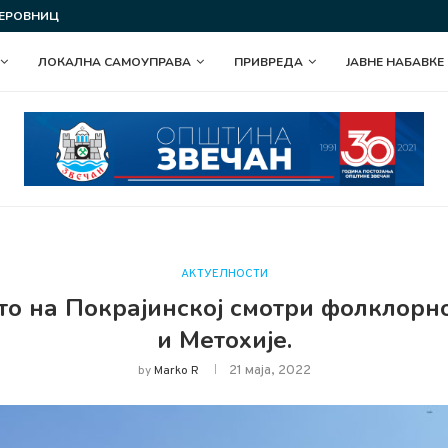
 СЛАВА ОПШТИНЕ ЗВЕЧАН
ПОДЕЛА У ОКВИРУ ПРОГРАМА ПОДСТ
ЛОКАЛНА САМОУПРАВА
ПРИВРЕДА
ЈАВНЕ НАБАВКЕ
АКТУЕЛНОСТИ
сто на Покрајинској смотри фолклорн
и Метохије.
21 маја, 2022
by
Marko R