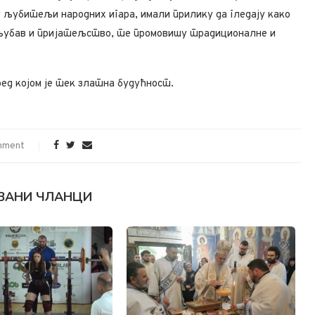
у љубитељи народних игара, имали прилику да гледају како
 љубав и пријатељство, те промовишу традиционалне и
ред којом је тек златна будућност.
mment
ЗАНИ ЧЛАНЦИ