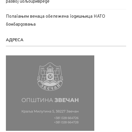
развој пољопривреде
Полагањем венаца обележена годишњица НАТО
бомбардовања
АДРЕСА