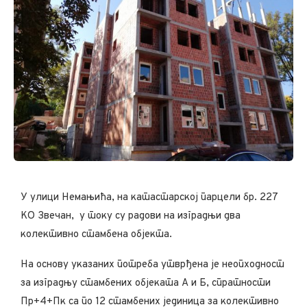
У улици Немањића, на катастарској парцели бр. 227
КО Звечан, у току су радови на изградњи два
колективно стамбена објекта.
На основу указаних потреба утврђена је неопходност
за изградњу стамбених објеката А и Б, спратности
Пр+4+Пк са по 12 стамбених јединица за колективно