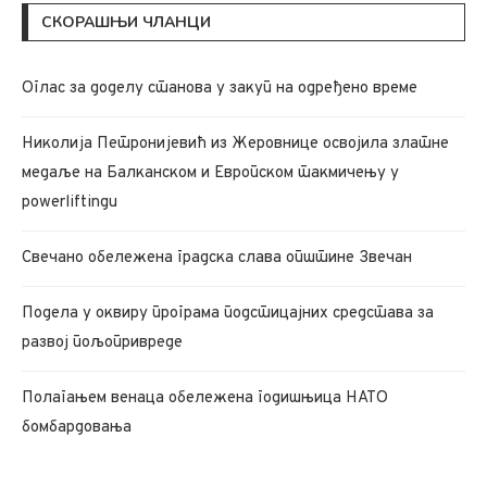
СКОРАШЊИ ЧЛАНЦИ
Oглас за доделу станова у закуп на одређено време
Николија Петронијевић из Жеровнице освојила златне
медаље на Балканском и Европском такмичењу у
powerliftingu
Свечано обележена градска слава општине Звечан
Подела у оквиру програма подстицајних средстава за
развој пољопривреде
Полагањем венаца обележена годишњица НАТО
бомбардовања