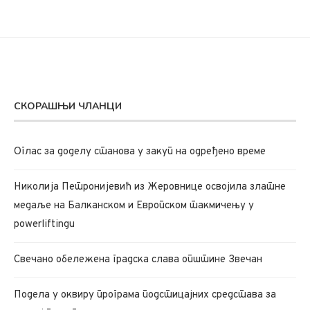
СКОРАШЊИ ЧЛАНЦИ
Oглас за доделу станова у закуп на одређено време
Николија Петронијевић из Жеровнице освојила златне
медаље на Балканском и Европском такмичењу у
powerliftingu
Свечано обележена градска слава општине Звечан
Подела у оквиру програма подстицајних средстава за