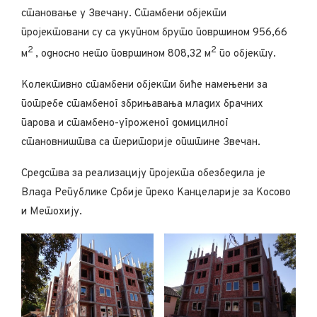
становање у Звечану. Стамбени објекти
пројектовани су са укупном бруто површином 956,66
2
2
м
, односно нето површином 808,32 м
по објекту.
Колективно стамбени објекти биће намењени за
потребе стамбеног збрињавања младих брачних
парова и стамбено-угроженог домицилног
становништва са територије општине Звечан.
Средства за реализацију пројекта обезбедила је
Влада Републике Србије преко Канцеларије за Косово
и Метохију.