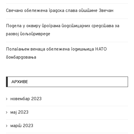
Свечано обележена градска слава општине Звечан
Подела у оквиру програма подстицајних средстава за
развој пољопривреде
Полагањем венаца обележена годишњица НАТО
бомбардовања
АРХИВЕ
новембар 2023
мај 2023
март 2023