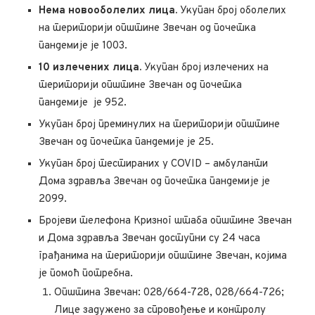
Нема новооболелих лица.
Укупан број оболелих
на територији општине Звечан од почетка
пандемије је 1003.
10 излечених лица.
Укупан број излечених на
територији општине Звечан од почетка
пандемије је 952.
Укупан број преминулих на територији општине
Звечан од почетка пандемије је 25.
Укупан број тестираних у COVID – амбуланти
Дома здравља Звечан од почетка пандемије је
2099.
Бројеви телефона Кризног штаба општине Звечан
и Дома здравља Звечан доступни су 24 часа
грађанима на територији општине Звечан, којима
је помоћ потребна.
Општина Звечан: 028/664-728, 028/664-726;
Лице задужено за спровођење и контролу