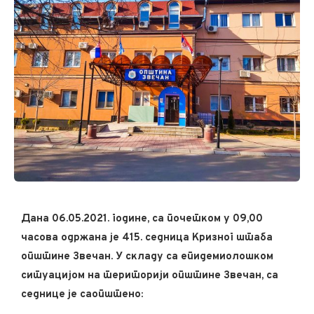
Дана 06.05.2021. године, са почетком у 09,00
часова одржана је 415. седница Кризног штаба
општине Звечан. У складу са епидемиолошком
ситуацијом на територији општине Звечан, са
седнице је саопштенo: