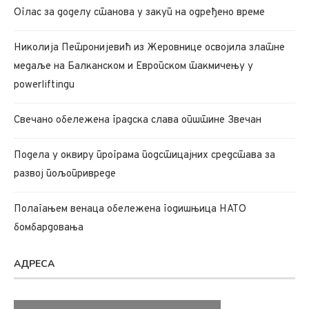
Oглас за доделу станова у закуп на одређено време
Николија Петронијевић из Жеровнице освојила златне
медаље на Балканском и Европском такмичењу у
powerliftingu
Свечано обележена градска слава општине Звечан
Подела у оквиру програма подстицајних средстава за
развој пољопривреде
Полагањем венаца обележена годишњица НАТО
бомбардовања
АДРЕСА