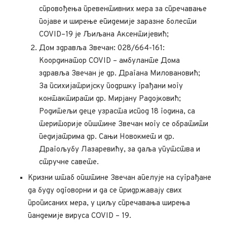
спровођења превентивних мера за спречавање
појаве и ширење епидемије заразне болести
COVID–19 је Љиљана Аксентијевић;
Дом здравља Звечан: 028/664-161:
Координатор COVID – амбуланте Дома
здравља Звечан је др. Драгана Миловановић;
За психијатријску подршку грађани могу
контактирати др. Мирјану Радојковић;
Родитељи деце узраста испод 18 година, са
територије општине Звечан могу се обратити
педијатрима др. Сањи Новокмет и др.
Драгољубу Лазаревићу, за даља упутства и
стручне савете.
Кризни штаб општине Звечан апелује на суграђане
да буду одговорни и да се придржавају свих
прописаних мера, у циљу спречавања ширења
пандемије вируса COVID – 19.