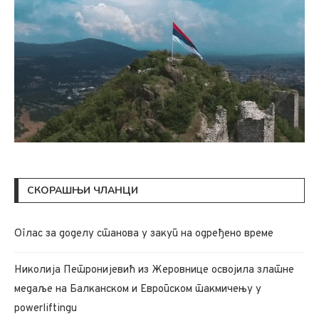
СКОРАШЊИ ЧЛАНЦИ
Oглас за доделу станова у закуп на одређено време
Николија Петронијевић из Жеровнице освојила златне
медаље на Балканском и Европском такмичењу у
powerliftingu