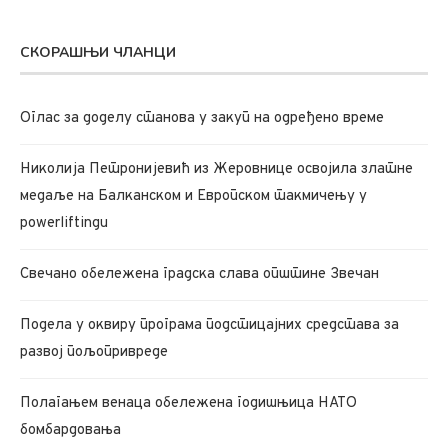
СКОРАШЊИ ЧЛАНЦИ
Oглас за доделу станова у закуп на одређено време
Николија Петронијевић из Жеровнице освојила златне
медаље на Балканском и Европском такмичењу у
powerliftingu
Свечано обележена градска слава општине Звечан
Подела у оквиру програма подстицајних средстава за
развој пољопривреде
Полагањем венаца обележена годишњица НАТО
бомбардовања