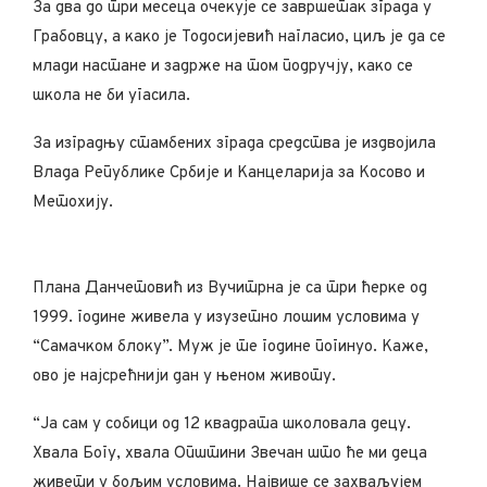
За два до три месеца очекује се завршетак зграда у
Грабовцу, а како је Тодосијевић нагласио, циљ је да се
млади настане и задрже на том подручју, како се
школа не би угасила.
За изградњу стамбених зграда средства је издвојила
Влада Републике Србије и Канцеларија за Косово и
Метохију.
Плана Данчетовић из Вучитрна је са три ћерке од
1999. године живела у изузетно лошим условима у
“Самачком блоку”. Муж је те године погинуо. Каже,
ово је најсрећнији дан у њеном животу.
“Ја сам у собици од 12 квадрата школовала децу.
Хвала Богу, хвала Општини Звечан што ће ми деца
живети у бољим условима. Највише се захваљујем