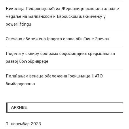
Николија Петронијевић из Жеровнице освојила златне
медаље на Балканском и Европском такмичењу у
powerliftingu
Свечано обележена градска слава општине Звечан
Подела у оквиру програма подстицајних средстава за
развој пољопривреде
Полагањем венаца обележена годишњица НАТО
бомбардовања
АРХИВЕ
новембар 2023