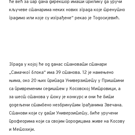
ће већ за пар дана директор имати прилику да уручи
кључеве станарима неких нових зграда које тренутно
градимо или које су изграђене“ рекао је Тодосијевић.
Зграда у којој ће од данас становати станари
„Самачког блока“ има 39 станова. 12 је намењено
њима, око 20 њих припада Универзитету у Приштини
са привременим седиштем у Косовској Митровици, а
за шест станова у току је конкурс и они ће бити
додељени стамбено незбринутим грађанима Звечана.
Станови који су дати Универзитету, биће уручени
профеорима који са својим породицама живе на Косову
и Метохији.