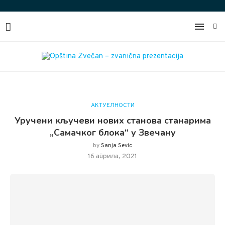
АКТУЕЛНОСТИ
Уручени кључеви нових станова станарима
„Самачког блока“ у Звечану
by
Sanja Sevic
16 априла, 2021