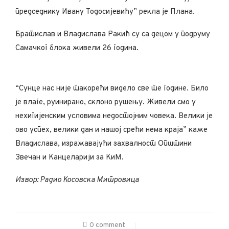
председнику Ивану Тодосијевићу” рекла је Плана.
Братислав и Владислава Ракић су са децом у подруму
Самачког блока живели 26 година.
“Сунце нас није такорећи видело све те године. Било
је влаге, руинирано, склоно рушењу. Живели смо у
нехигијенским условима недостојним човека. Велики је
ово успех, велики дан и нашој срећи нема краја” каже
Владислава, изражавајући захвалност Општини
Звечан и Канцеларији за КиМ.
Извор: Радио Косовска Митровица
0 comment