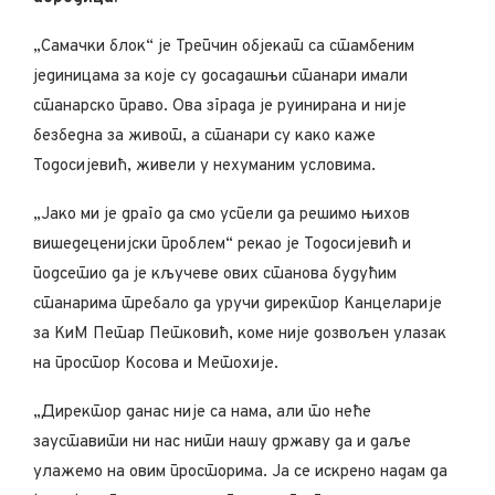
„Самачки блок“ је Трепчин објекат са стамбеним
јединицама за које су досадашњи станари имали
станарско право. Ова зграда је руинирана и није
безбедна за живот, а станари су како каже
Тодосијевић, живели у нехуманим условима.
„Јако ми је драго да смо успели да решимо њихов
вишедеценијски проблем“ рекао је Тодосијевић и
подсетио да је кључеве ових станова будућим
станарима требало да уручи директор Канцеларије
за КиМ Петар Петковић, коме ниje дозвољен улазак
на простор Косова и Метохије.
„Директор данас није са нама, али то неће
зауставити ни нас нити нашу државу да и даље
улажемо на овим просторима. Ја се искрено надам да