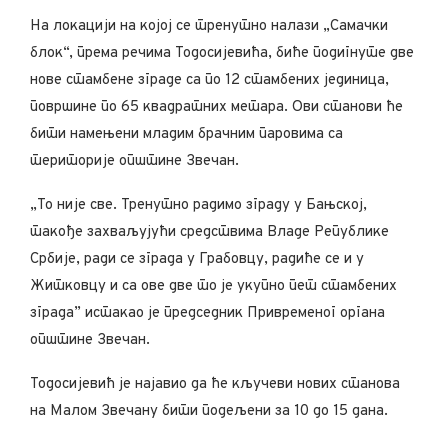
На локацији на којој се тренутно налази „Самачки
блок“, према речима Тодосијевића, биће подигнуте две
нове стамбене зграде са по 12 стамбених jeдиницa,
површине по 65 квадратних метара. Ови станови ће
бити намењени младим брачним паровима са
територије општине Звечан.
„То није све. Тренутно радимо зграду у Бањској,
такође захваљујући средствима Владе Републике
Србије, ради се зграда у Грабовцу, радиће се и у
Житковцу и са ове две то је укупно пет стамбених
зграда” истакао је председник Привременог органа
општине Звечан.
Тодосијевић је најавио да ће кључеви нових станова
на Малом Звечану бити подељени за 10 до 15 дана.