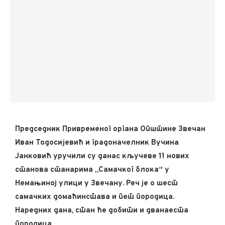
Председник Привременог органа Општине Звечан
Иван Тодосијевић и градоначелник Вучина
Јанковић уручили су данас кључеве 11 нових
станова станарима „Самачког блока“ у
Немањиној улици у Звечану. Реч је о шест
самачких домаћинстава и пет породица.
Наредних дана, стан ће добити и дванаеста
породица.