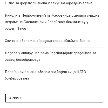
Oглас за доделу станова у закуп на одређено време
Николија Петронијевић из Жеровнице освојила златне
медаље на Балканском и Европском такмичењу у
powerliftingu
Свечано обележена градска слава општине Звечан
Подела у оквиру програма подстицајних средстава за
развој пољопривреде
Полагањем венаца обележена годишњица НАТО
бомбардовања
АРХИВЕ