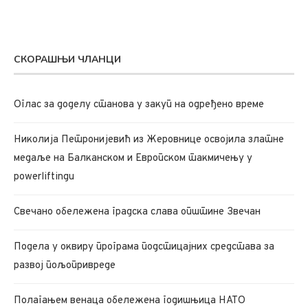
СКОРАШЊИ ЧЛАНЦИ
Oглас за доделу станова у закуп на одређено време
Николија Петронијевић из Жеровнице освојила златне
медаље на Балканском и Европском такмичењу у
powerliftingu
Свечано обележена градска слава општине Звечан
Подела у оквиру програма подстицајних средстава за
развој пољопривреде
Полагањем венаца обележена годишњица НАТО