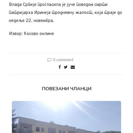
Влада Србије прогласила је јуче поводом смрти
патријарха Иринеја тродневну жалост, која траје до
недеље 22. новембра.
Извор: Косово онлине
0 comment
ПОВЕЗАНИ ЧЛАНЦИ