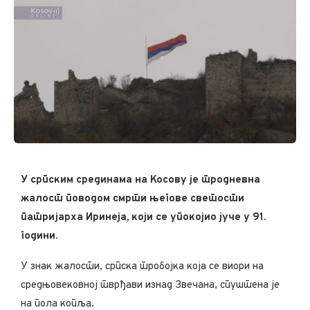
У српским срединама на Косову је тродневна
жалост поводом смрти његове светости
патријарха Иринеја, који се упокојио јуче у 91.
години.
У знак жалости, српска тробојка која се виори на
средњовековној тврђави изнад Звечана, спуштена је
на пола копља.