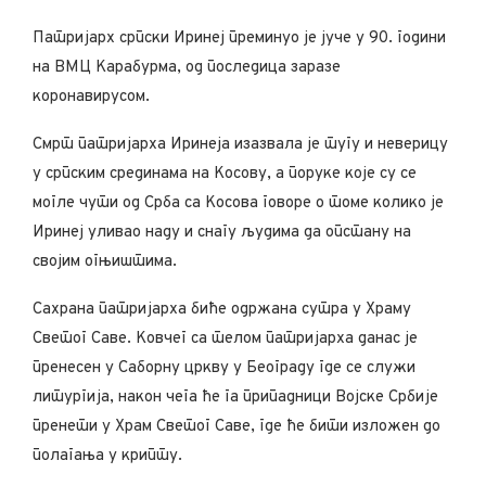
Патријарх српски Иринеј преминуо је јуче у 90. години
на ВМЦ Карабурма, од послeдица заразе
коронавирусом.
Смрт патријарха Иринеја изазвала је тугу и неверицу
у српским срединама на Косову, а поруке које су се
могле чути од Срба са Косова говоре о томе колико је
Иринеј уливао наду и снагу људима да опстану на
својим огњиштима.
Сахрана патријарха биће одржана сутра у Храму
Светог Саве. Ковчег са телом патријарха данас је
пренесен у Саборну цркву у Београду где се служи
литургија, након чега ће га припадници Војске Србије
пренети у Храм Светог Саве, где ће бити изложен до
полагања у крипту.