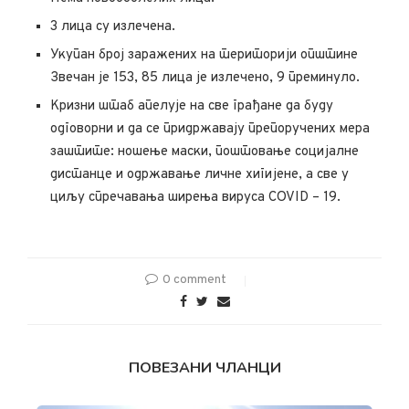
3 лица су излечена.
Укупан број заражених на територији општине
Звечан је 153, 85 лица је излечено, 9 преминуло.
Кризни штаб апелује на све грађане да буду
одговорни и да се придржавају препоручених мера
заштите: ношење маски, поштовање социјалне
дистанце и одржавање личне хигијене, а све у
циљу спречавања ширења вируса COVID – 19.
0 comment
ПОВЕЗАНИ ЧЛАНЦИ