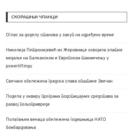
СКОРАШЊИ ЧЛАНЦИ
Oглас за доделу станова у закуп на одређено време
Николија Петронијевић из Жеровнице освојила златне
медаље на Балканском и Европском такмичењу у
powerliftingu
Свечано обележена градска слава општине Звечан
Подела у оквиру програма подстицајних средстава за
развој пољопривреде
Полагањем венаца обележена годишњица НАТО
бомбардовања