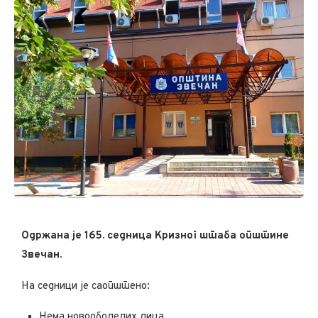
Одржана је 165. седница Кризног штаба општине
Звечан.
На седници је саопштено:
Нема новооболелих лица.