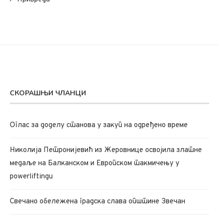
СКОРАШЊИ ЧЛАНЦИ
Oглас за доделу станова у закуп на одређено време
Николија Петронијевић из Жеровнице освојила златне
медаље на Балканском и Европском такмичењу у
powerliftingu
Свечано обележена градска слава општине Звечан