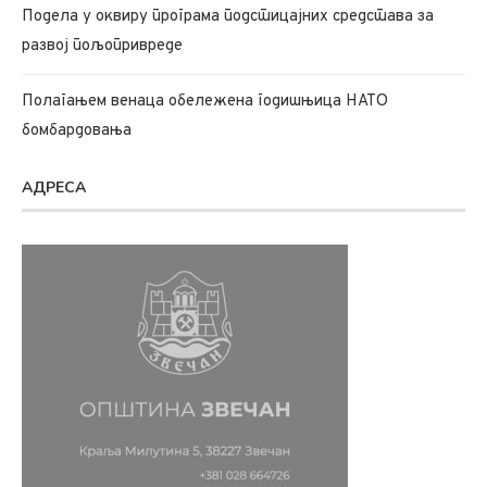
Подела у оквиру програма подстицајних средстава за
развој пољопривреде
Полагањем венаца обележена годишњица НАТО
бомбардовања
АДРЕСА