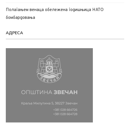
Полагањем венаца обележена годишњица НАТО
бомбардовања
АДРЕСА