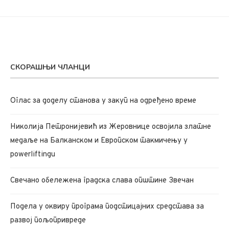
СКОРАШЊИ ЧЛАНЦИ
Oглас за доделу станова у закуп на одређено време
Николија Петронијевић из Жеровнице освојила златне
медаље на Балканском и Европском такмичењу у
powerliftingu
Свечано обележена градска слава општине Звечан
Подела у оквиру програма подстицајних средстава за
развој пољопривреде