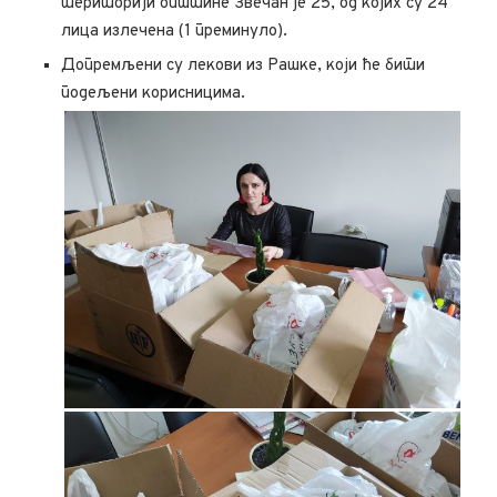
територији општине Звечан је 25, од којих су 24
лица излечена (1 преминуло).
Допремљени су лекови из Рашке, који ће бити
подељени корисницима.