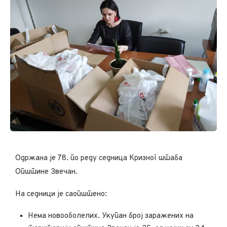
Oдржана је 78. по реду седница Кризног штаба
Општине Звечан.
На седници је саопштено:
Нема новооболелих. Укупан број заражених на