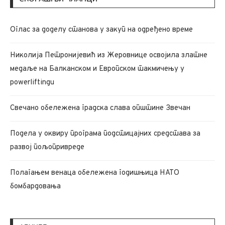
Oглас за доделу станова у закуп на одређено време
Николија Петронијевић из Жеровнице освојила златне
медаље на Балканском и Европском такмичењу у
powerliftingu
Свечано обележена градска слава општине Звечан
Подела у оквиру програма подстицајних средстава за
развој пољопривреде
Полагањем венаца обележена годишњица НАТО
бомбардовања