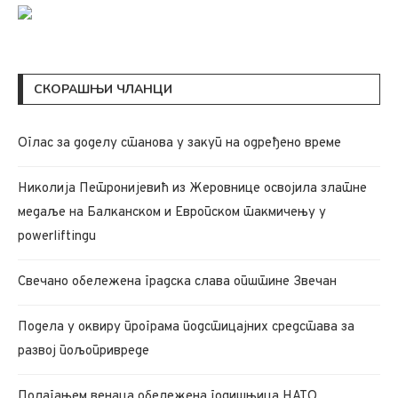
СКОРАШЊИ ЧЛАНЦИ
Oглас за доделу станова у закуп на одређено време
Николија Петронијевић из Жеровнице освојила златне
медаље на Балканском и Европском такмичењу у
powerliftingu
Свечано обележена градска слава општине Звечан
Подела у оквиру програма подстицајних средстава за
развој пољопривреде
Полагањем венаца обележена годишњица НАТО