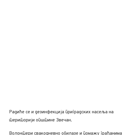
Радиће се и дезинфекција приградских насеља на
територији општине Звечан.
Волонтери свакодневно обилазе и помажу грађанима