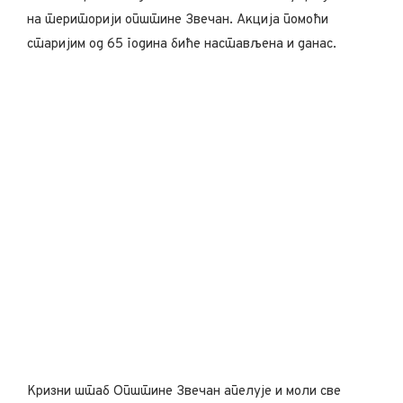
на територији општине Звечан. Акција помоћи
старијим од 65 година биће настављена и данас.
Кризни штаб Општине Звечан апелује и моли све