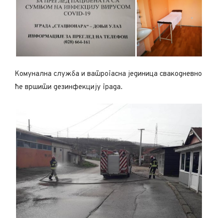
Комунална служба и ватрогасна јединица свакодневно
ће вршити дезинфекцију града
.