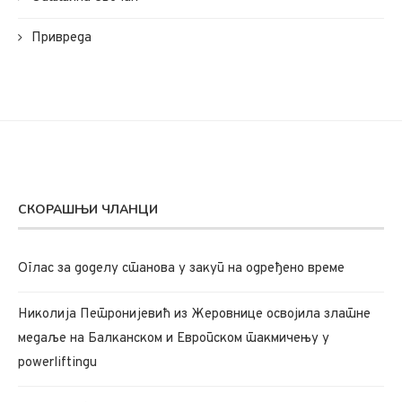
Привреда
СКОРАШЊИ ЧЛАНЦИ
Oглас за доделу станова у закуп на одређено време
Николија Петронијевић из Жеровнице освојила златне
медаље на Балканском и Европском такмичењу у
powerliftingu