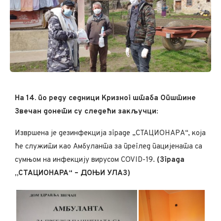
На 14. по реду седници Кризног штаба Општине
Звечан донети су следећи закључци:
Извршена је дезинфекција зграде „СТАЦИОНАРА“, која
ће служити као Амбуланта за преглед пацијената са
сумњом на инфекцију вирусом COVID-19.
(Зграда
„СТАЦИОНАРА“ – ДОЊИ УЛАЗ)