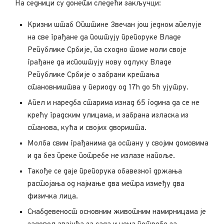
На седници су донети следећи закључци:
Кризни штаб Општине Звечан још једном апелује
на све грађане да поштују препоруке Владе
Републике Србије, па сходно томе моли своје
грађане да испоштују нову одлуку Владе
Републике Србије о забрани кретања
становништва у периоду од 17h до 5h ујутру.
Апел и наредба старима изнад 65 година да се не
крећу градским улицама, и забрана изласка из
станова, кућа и својих дворишта.
Молба свим грађанима да остану у својим домовима
и да без преке потребе не излазе напоље.
Такође се даје препорука обавезног држања
растојања од најмање два метра између два
физичка лица.
Снабдевеност основним животним намирницама је