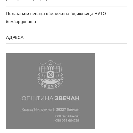
Полагањем венаца обележена годишњица НАТО
бомбардовања
АДРЕСА