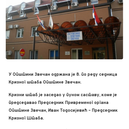
У Општини Звечан одржана је 8. по реду седница
Кризног штаба Општине Звечан.
Кризни штаб је заседао у пуном саставу, коме је
председавао Председник Привременог органа
Општине Звечан, Иван Тодосијевић – Председник
Кризног Штаба.