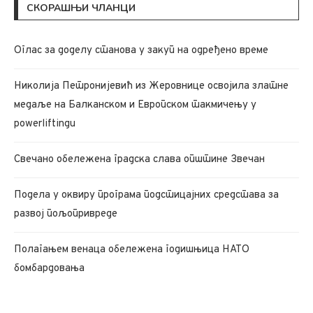
СКОРАШЊИ ЧЛАНЦИ
Oглас за доделу станова у закуп на одређено време
Николија Петронијевић из Жеровнице освојила златне
медаље на Балканском и Европском такмичењу у
powerliftingu
Свечано обележена градска слава општине Звечан
Подела у оквиру програма подстицајних средстава за
развој пољопривреде
Полагањем венаца обележена годишњица НАТО
бомбардовања