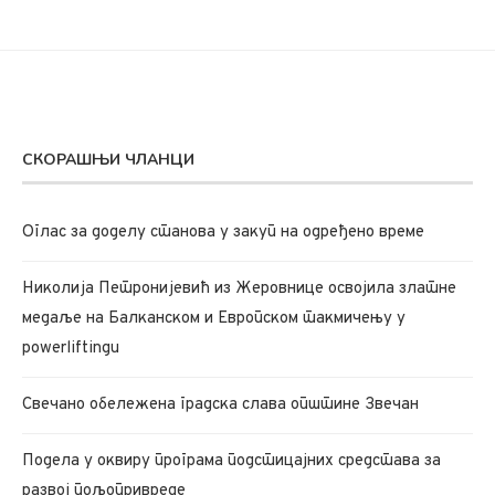
СКОРАШЊИ ЧЛАНЦИ
Oглас за доделу станова у закуп на одређено време
Николија Петронијевић из Жеровнице освојила златне
медаље на Балканском и Европском такмичењу у
powerliftingu
Свечано обележена градска слава општине Звечан
Подела у оквиру програма подстицајних средстава за
развој пољопривреде